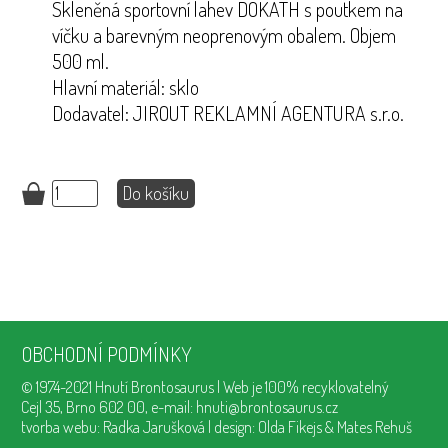
Skleněná sportovní lahev DOKATH s poutkem na
víčku a barevným neoprenovým obalem. Objem
500 ml.
Hlavní materiál: sklo
Dodavatel: JIROUT REKLAMNÍ AGENTURA s.r.o.
Černá
Do košíku
láhev
0,5
l
množství
OBCHODNÍ PODMÍNKY
© 1974-2021
Hnutí Brontosaurus
| Web je 100% recyklovatelný
Cejl 35, Brno 602 00, e-mail:
hnuti@brontosaurus.cz
tvorba webu:
Radka Jarušková
| design:
Olda Fikejs
& Mates Rehuš