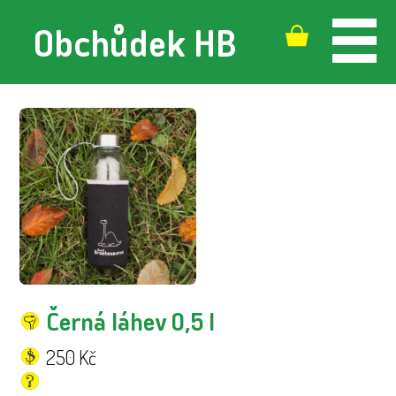
Obchůdek
HB
Černá láhev 0,5 l
250
Kč