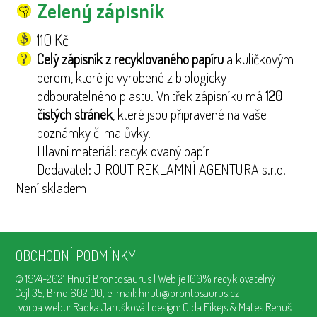
Zelený zápisník
110
Kč
Celý zápisník z recyklovaného papíru
a kuličkovým
perem, které je vyrobené z biologicky
odbouratelného plastu. Vnitřek zápisníku má
120
čistých stránek
, které jsou připravené na vaše
poznámky či malůvky.
Hlavní materiál: recyklovaný papír
Dodavatel: JIROUT REKLAMNÍ AGENTURA s.r.o.
Není skladem
OBCHODNÍ PODMÍNKY
© 1974-2021
Hnutí Brontosaurus
| Web je 100% recyklovatelný
Cejl 35, Brno 602 00, e-mail:
hnuti@brontosaurus.cz
tvorba webu:
Radka Jarušková
| design:
Olda Fikejs
& Mates Rehuš